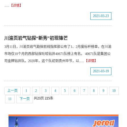
......
【详情】
2021-03-23
川渝页岩气钻探“新秀”初现锋芒
3月11日，川渝页岩气勘探前线指挥部公布了1、2月度标杆榜单，在川渝
市场仅10个月的西部钻探吐哈钻井40671队榜上有名。 40671队是集团公
司金牌钻井队。2020年，这个队初到贵州毕节，以......
【详情】
2021-03-19
上一页
1
2
3
4
5
6
7
8
9
10
共
23
页
225
条
11
下一页