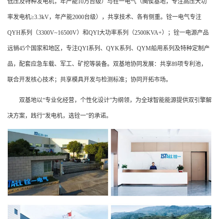
低压及特种发电机，年产能10万台级）与铨一电气（闽侯基地，专注高压大功
率发电机≥3.3kV，年产能2000台级），共享技术、各有侧重。铨一电气专注
QYH系列（3300V~16500V）和QYI大功率系列（2500KVA+）；铨一电源产品
远销45个国家和地区，专注QYI系列、QYK系列、QYM船用系列及特种定制产
品，配套应急车载、军工、矿挖等装备。双基地协同发展：共享89项专利池，
联合开发核心技术；共享模具开发与检测标准；协同开拓市场。
双基地以“专业化经营，个性化设计”为纲领，为全球智能能源提供双引擎解
决方案，践行“发电机，选铨一”的承诺。