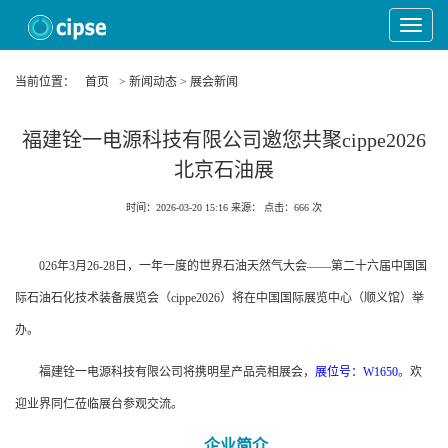
Toggle
Navigat
当前位置：
首页
> 新闻动态 > 展会新闻
福建铨一电源科技有限公司邀您共聚cippe2026
北京石油展
时间：2026-03-20 15:16
来源：
点击：
666
次
026年3月26-28日，一年一度的世界石油天然气大会——第二十六届中国国
际石油石化技术装备展览会（cippe2026）将在中国国际展览中心（顺义馆）举
办。
福建铨一电源科技有限公司将携明星产品亮相展会，
展位号：W1650
。欢
迎业界同仁莅临展台参观交流。
企业简介