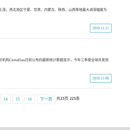
上涨，西北地区宁夏、甘肃、内蒙古、陕西、山西等地最大调涨幅度为
2019-11-11
构GlobalData日前公布的最新统计数据显示，今年三季度全球共发现
2019-11-08
共
23
页
225
条
14
15
16
下一页