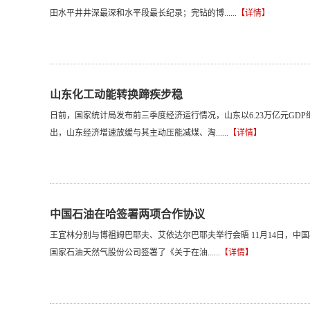
田水平井井深最深和水平段最长纪录；完钻的博......
【详情】
山东化工动能转换蹄疾步稳
日前，国家统计局发布前三季度经济运行情况，山东以6.23万亿元GD
出，山东经济增速放缓与其主动压能减煤、淘......
【详情】
中国石油在哈签署两项合作协议
王宜林分别与博祖姆巴耶夫、艾依达尔巴耶夫举行会晤 11月14日，中
国家石油天然气股份公司签署了《关于在油......
【详情】