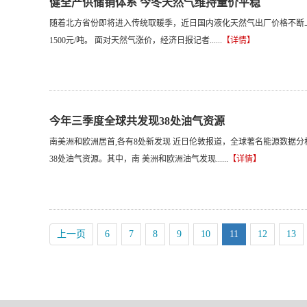
健全产供储销体系 今冬天然气维持量价平稳
随着北方省份即将进入传统取暖季，近日国内液化天然气出厂价格不断
1500元/吨。 面对天然气涨价，经济日报记者......
【详情】
今年三季度全球共发现38处油气资源
南美洲和欧洲居首,各有8处新发现 近日伦敦报道，全球著名能源数据分析机
38处油气资源。其中，南 美洲和欧洲油气发现......
【详情】
上一页
6
7
8
9
10
11
12
13